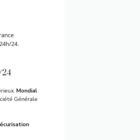
urance
 24h/24.
h/24
érieux.
Mondial
ociété Générale
écurisation