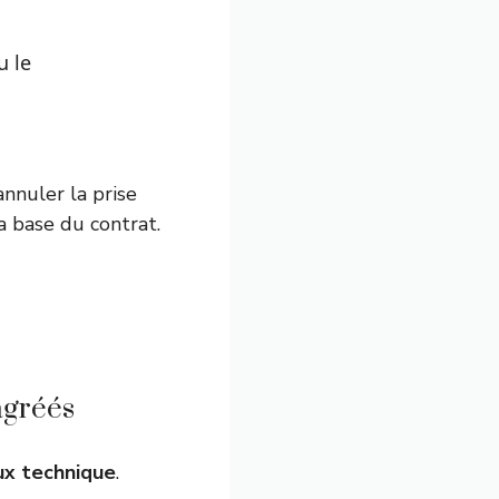
u le
nnuler la prise
a base du contrat.
agréés
eux technique
.