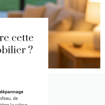
re cette
bilier ?
e dépannage
d’eau, de
tège la valeur