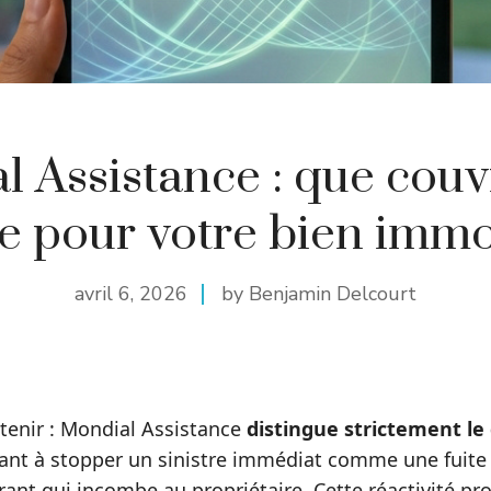
 Assistance : que couv
e pour votre bien immo
avril 6, 2026
by Benjamin Delcourt
retenir : Mondial Assistance
distingue strictement l
sant à stopper un sinistre immédiat comme une fuite 
urant qui incombe au propriétaire. Cette réactivité pro