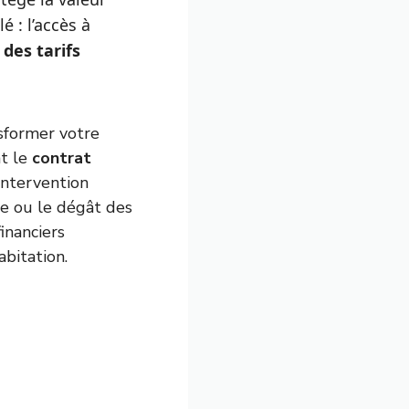
 : l’accès à
des tarifs
sformer votre
nt le
contrat
intervention
ce ou le dégât des
inanciers
bitation.