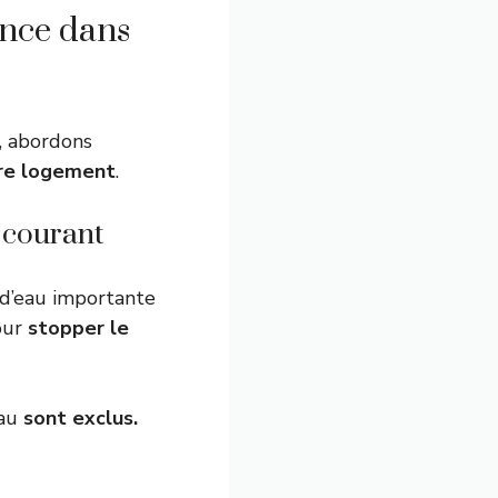
ance dans
, abordons
tre logement
.
 courant
d’eau importante
our
stopper le
eau
sont exclus.