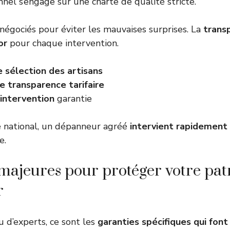
nel s’engage sur une charte de qualité stricte.
-négociés pour éviter les mauvaises surprises. La
transp
or
pour chaque intervention.
e sélection des artisans
e transparence tarifaire
’intervention
garantie
e national, un dépanneur agréé
intervient rapidement
e.
majeures pour protéger votre pa
r
 d’experts, ce sont les
garanties spécifiques qui font