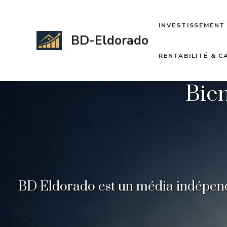
Aller
au
INVESTISSEMENT 
contenu
BD-Eldorado
RENTABILITÉ & 
Bie
BD Eldorado est un média indépenda