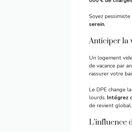
000 € de charges
Soyez pessimiste s
serein
.
Anticiper la
Un logement vide
de vacance par an
rassurer votre ba
Le DPE change la 
lourds.
Intégrez 
de revient global.
L’influence d