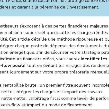
e en France, seul le calcul net-net protège contre les 
cières et garantit la pérennité de l’investissement.
tisseurs s’exposent à des pertes financières majeures
 immobilière superficiel qui occulte les charges réelles,
scalité. Cet article détaille une méthode rigoureuse et 
intégrer chaque poste de dépense, des émoluments du
tion énergétique, afin de sécuriser votre stratégie pat
indicateurs financiers précis, vous saurez
identifier le
-flow positif
tout en évitant les mirages des rendeme
sent lourdement sur votre propre trésorerie mensuelle
a rentabilité brute : un premier filtre souvent incompl
 nette : intégrer les charges et l’impact des travaux
 nette-nette : l’arbitrage fiscal comme levier de perf
 cash-flow et impact du mode de financement