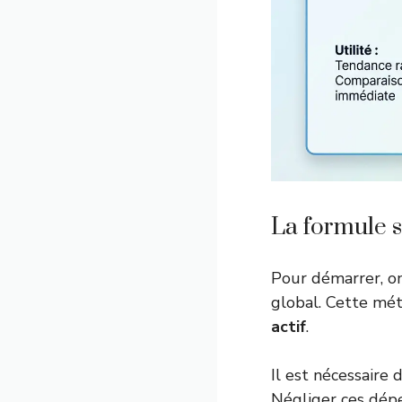
La formule 
Pour démarrer, on
global. Cette mé
actif
.
Il est nécessaire 
Négliger ces dép