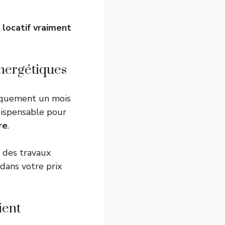
 locatif vraiment
énergétiques
tiquement un mois
ndispensable pour
re
.
 des travaux
dans votre prix
ient