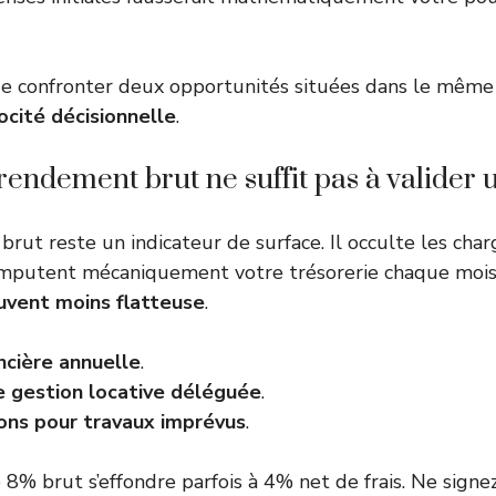
e confronter deux opportunités situées dans le même q
ocité décisionnelle
.
rendement brut ne suffit pas à valider 
 brut reste un indicateur de surface. Il occulte les cha
amputent mécaniquement votre trésorerie chaque moi
ouvent moins flatteuse
.
ncière annuelle
.
de gestion locative déléguée
.
ions pour travaux imprévus
.
% brut s’effondre parfois à 4% net de frais. Ne signez