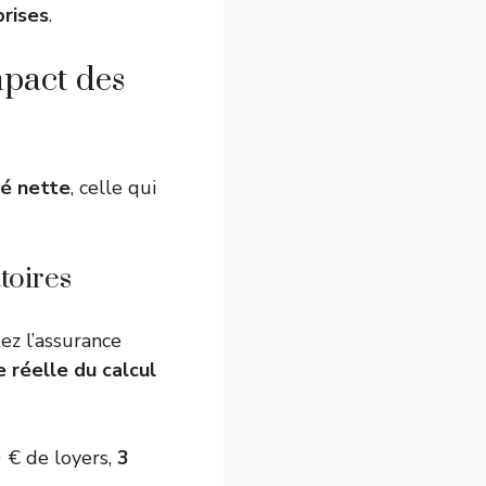
prises
.
impact des
té nette
, celle qui
toires
ez l’assurance
 réelle du calcul
 € de loyers,
3