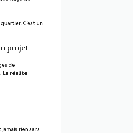
uartier. C’est un
un projet
rges de
s.
La réalité
 jamais rien sans