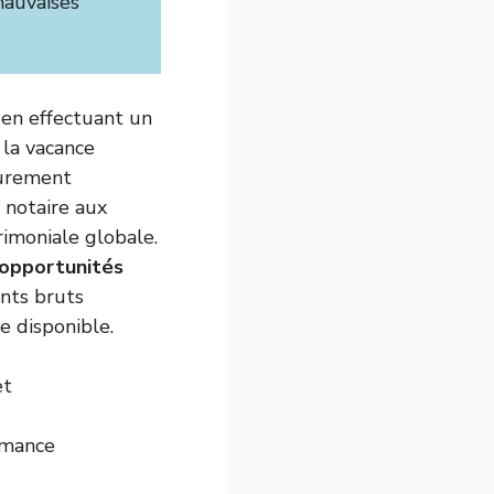
mauvaises
 en effectuant un
 la vacance
purement
 notaire aux
rimoniale globale.
s opportunités
nts bruts
 disponible.
et
ormance