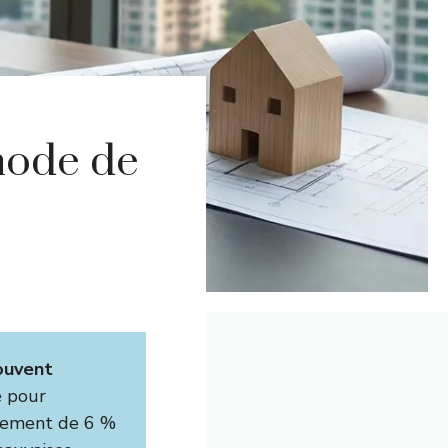
hode de
souvent
té pour
ndement de 6 %