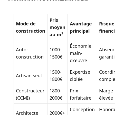
Prix
Mode de
Avantage
Risque
moyen
construction
principal
financi
au m²
Économie
Auto-
1000-
Absenc
main-
construction
1500€
garanti
d’œuvre
1500-
Expertise
Coordi
Artisan seul
1800€
ciblée
comple
Constructeur
1800-
Prix
Marge
(CCMI)
2000€
forfaitaire
élevée
Conception
Honora
Architecte
2000€+